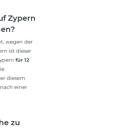
uf Zypern
hen?
t, wegen der
n ist dieser
Zypern
für 12
ie
ter diesem
 nach einer
che zu