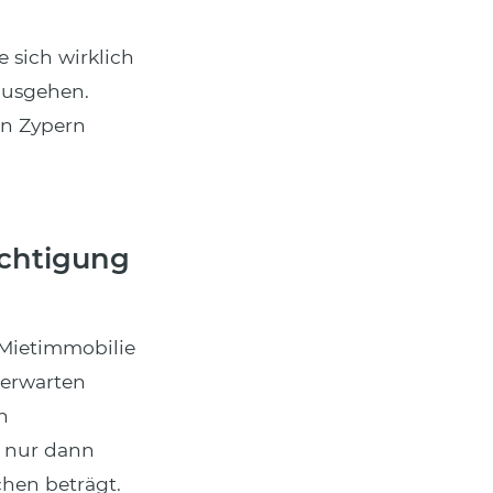
 sich wirklich
ausgehen.
in Zypern
ichtigung
 Mietimmobilie
 erwarten
n
t nur dann
chen beträgt.