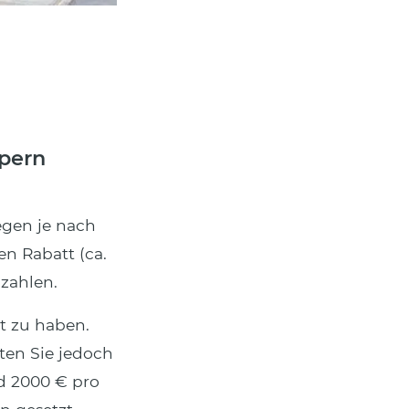
pern
egen je nach
n Rabatt (ca.
 zahlen.
at zu haben.
ten Sie jedoch
d 2000 € pro