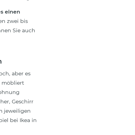
es einen
en zwei bis
nnen Sie auch
n
och, aber es
 möbliert
 Wohnung
her, Geschirr
 jeweiligen
el bei Ikea in