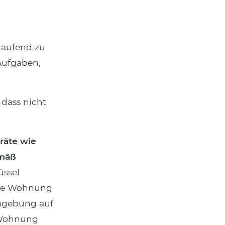
tlaufend zu
Aufgaben,
dass nicht
räte wie
emäß
üssel
hre Wohnung
Umgebung auf
r Wohnung